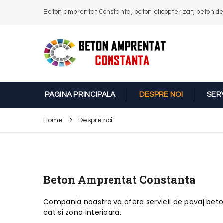
Beton amprentat Constanta, beton elicopterizat, beton de
PAGINA PRINCIPALA
DESPRE NOI
SERV
Home
Despre noi
Beton Amprentat Constanta
Compania noastra va ofera servicii de pavaj bet
cat si zona interioara.