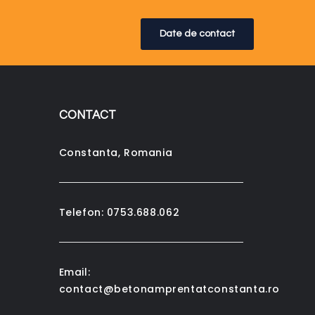
Date de contact
CONTACT
Constanta, Romania
Telefon: 0753.688.062
Email:
contact@betonamprentatconstanta.ro