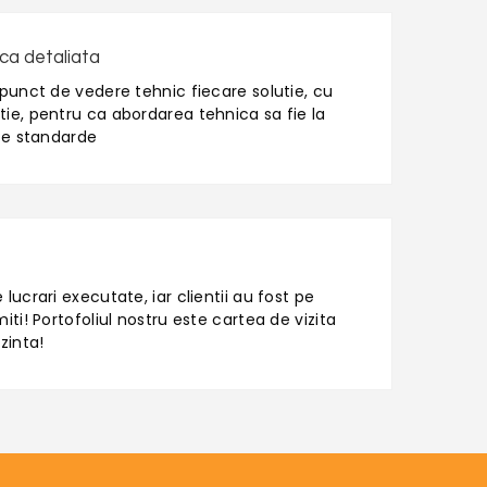
ica detaliata
punct de vedere tehnic fiecare solutie, cu
e, pentru ca abordarea tehnica sa fie la
te standarde
lucrari executate, iar clientii au fost pe
iti! Portofoliul nostru este cartea de vizita
zinta!