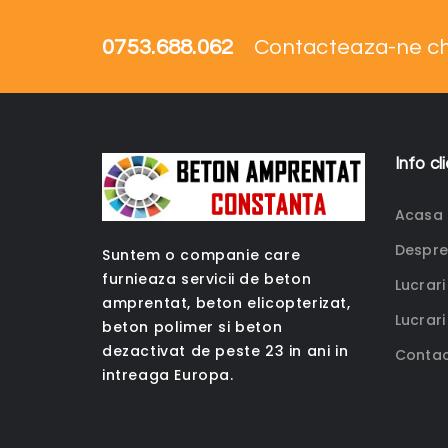
0753.688.062
Contacteaza-ne chi
Info cl
Acasa
Despre
Suntem o companie care
furnieaza servicii de beton
Lucrar
amprentat, beton elicopterizat,
Lucrar
beton polimer si beton
dezactivat de peste 23 in ani in
Conta
intreaga Europa.