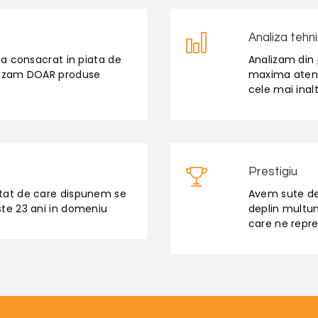
Analiza tehn
-a consacrat in piata de
Analizam din 
lizam DOAR produse
maxima atenti
cele mai inal
Prestigiu
tat de care dispunem se
Avem sute de 
te 23 ani in domeniu
deplin multum
care ne repre