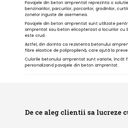
Pavajele din beton amprentat reprezinta o solut
benzinariilor, parcurilor, parcarilor, gradinilor, cur
zonelor inguste de asemenea.
Pavajele din beton amprentat sunt utilizate pentr
amprentat sau beton elicopterizat a locurilor c
este crud.
Astfel, din dorinta ca rezistenta betonului ampren
fibre elastice de polipropilenă, care ajută la preve
Culorile betonului amprentat sunt variate, încât
personalizand pavajele din beton amprentat.
De ce aleg clientii sa lucreze 