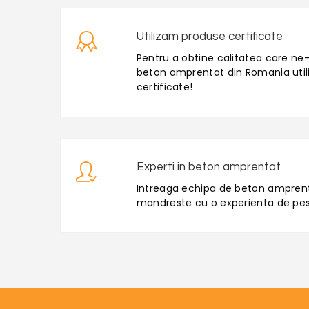
Utilizam produse certificate
Pentru a obtine calitatea care ne
beton amprentat din Romania uti
certificate!
Experti in beton amprentat
Intreaga echipa de beton ampren
mandreste cu o experienta de pes